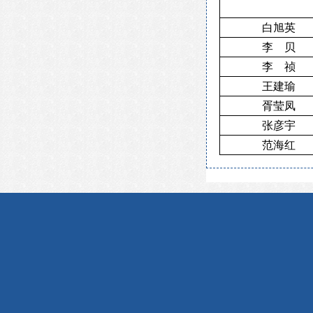
白旭英
李 贝
祯
李
王建瑜
胥莹凤
张彦宇
范海红