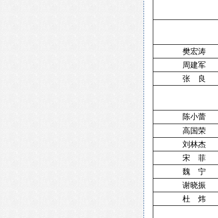
樊宏涛
周建军
良
张
陈小蕾
高国荣
刘林杰
宋 菲
魏 宁
谢晓振
炜
杜