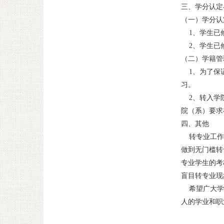
三、学分认定
（一）学分认
1、学生已修
2、学生已修
（二）学籍管
1、为了保证
习。
2、转入学院
院（系）要求
四、其他
转专业工作是
做到无门槛转
专业学生的考
盲目转专业现
希望广大学生
人的学业和职