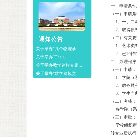
一、申请条件
（一）申请条
1、一、二年
2、取得原专
（二）有关要
通知公告
1、艺术类专
关于举办“几个物理学...
2、已经转
关于举办“The r...
二、办理程序
关于举办数学建模专家...
（一）申请：
关于举办“数学建模竞...
1、学院（系
2、教务处
3、学生向所
（二）考核：
各学院（系）
（三）审批：
学校组织审核
转专业后执行