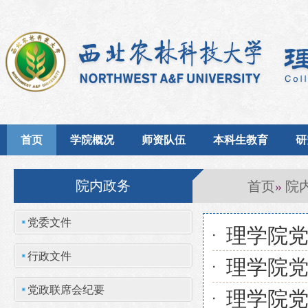
首页
学院概况
师资队伍
本科生教育
研
首页
院
院内政务
»
党委文件
理学院党
行政文件
理学院党
党政联席会纪要
理学院党