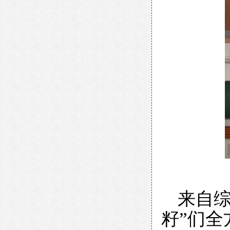
来自
籽”们