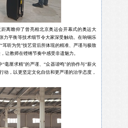
近距离瞻仰了曾亮相北京奥运会开幕式的奥运大
与张力平衡等技术细节令大家深受触动。在响铜乐
“耳听为凭”技艺背后所体现的精准、严谨与极致
验，让教师在铿锵节奏中感受非遗魅力。
毫厘求精”的严谨、“众器谐鸣”的协作与“薪火
为行动，以更坚定文化自信和更严谨的治学态度，