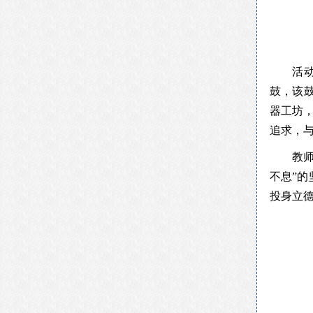
活
鼓，该
器工坊，
追求，
教
不息”
投身立