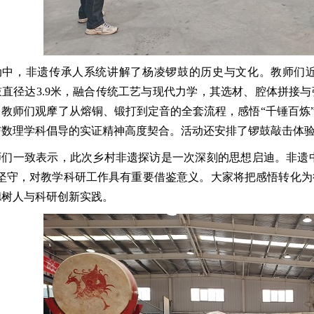
动中，非遗传承人系统讲解了杨凌锣鼓的历史与文化。教师们
鼓直径达3.9米，融合传统工艺与现代力学，其选材、腔体拼接
教师们观摩了从熔铜、锻打到定音的全套流程，感悟“千锤百炼”
与数理学科倡导的实证精神高度契合。活动还安排了锣鼓敲击体
师们一致表示，此次乡村非遗探访是一次深刻的思想启迪。非遗中“
的坚守，对教学科研工作具有重要借鉴意义。大家将把感悟转化
德树人与科研创新实践。