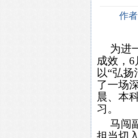
作者
为进
成效，6
以“弘扬
了一场
晨、本
习。
马闯
担当切