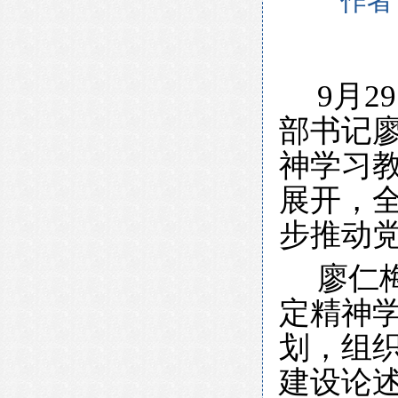
作者
9月
部书记
神学习
展开，
步推动
廖仁
定精神
划，组
建设论