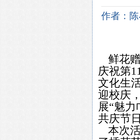
作者：​陈
鲜花赠
庆祝第1
文化生
迎校庆，
展“魅力
共庆节
本次