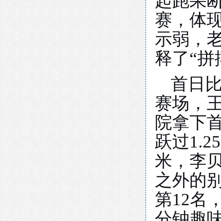
起跑果
赛，体
示弱，
释了
“
首日
赛场，王
院拿下
跃过1.
米，李贝
之外的别
第
12名
分钟趣味