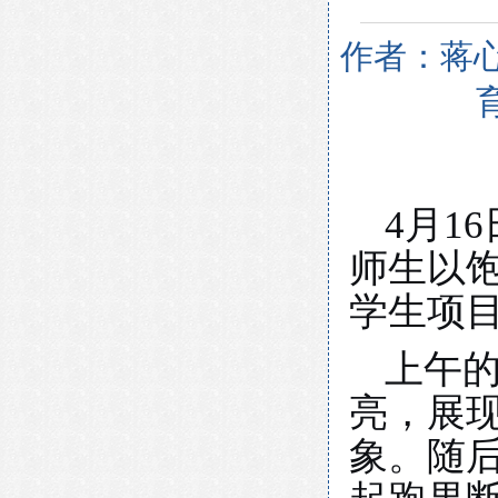
作者：蒋心
4月1
师生以
学生项
上午
亮，展
象。随