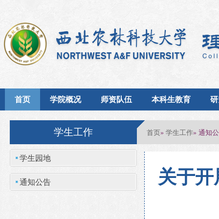
首页
学院概况
师资队伍
本科生教育
研
学生工作
首页
学生工作
»
» 通知
学生园地
关于开展
通知公告