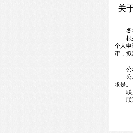
关于
各
根
个人申
审，拟
公
公
求是。
联
联